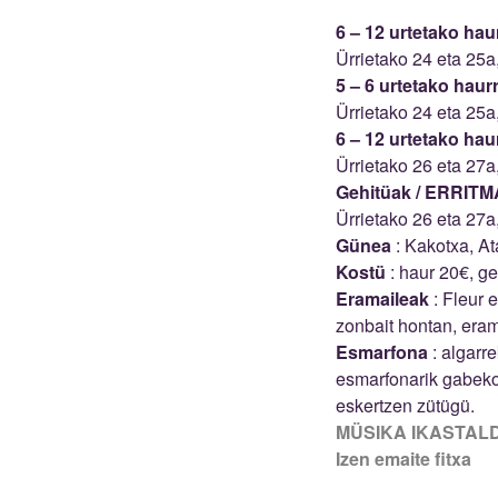
6 – 12 urtetako hau
Ürrietako 24 eta 25a
5 – 6 urtetako haur
Ürrietako 24 eta 25a
6 – 12 urtetako hau
Ürrietako 26 eta 27a
Gehitüak /
ERRITMA
Ürrietako 26 eta 27a
Günea
: Kakotxa, At
Kostü
: haur 20€, ge
Eramaileak
: Fleur e
zonbait hontan, eram
Esmarfona
: algarre
esmarfonarik gabeko
eskertzen zütügü.
MÜSIKA IKASTAL
Izen emaite fitxa