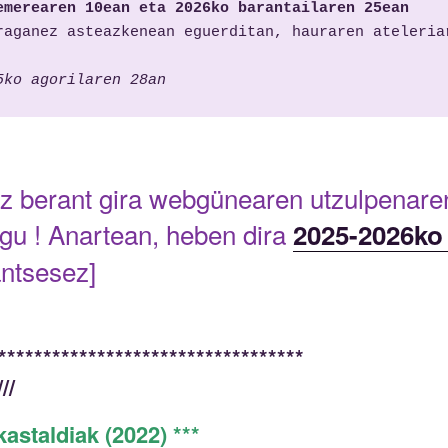
emerearen
 10ean eta 2026ko b
arantailaren 
25ean
raganez 
asteazkenean 
eguerditan, hauraren ateleria
5ko agorilaren 28an
z berant gira webgünearen utzulpenare
ügu !
Anartean, h
eben dira
2025-2026ko
antses
ez]
**********************************
//
kastaldiak (2022) ***