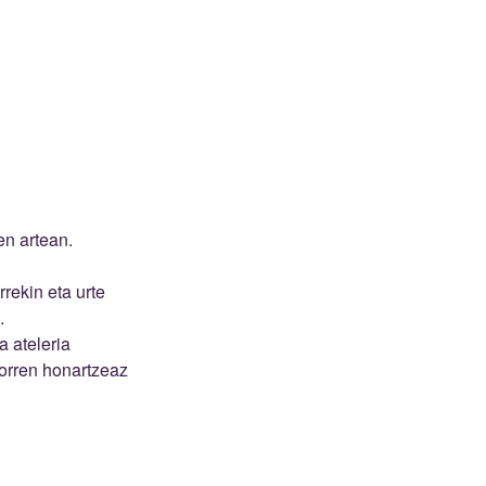
en artean.
rrekin eta urte
.
a ateleria
orren honartzeaz