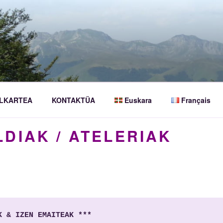
LKARTEA
KONTAKTÜA
Euskara
Français
LDIAK / ATELERIAK
K & IZEN EMAITEAK ***
