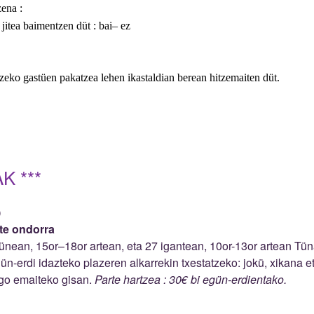
zena
:
jitea baimentzen düt
:
bai
–
ez
zeko gastüen pakatzea lehen ikastaldian berean hitzemaiten düt.
K ***
)
ste ondorra
nean, 15or–18or artean, eta 27 igantean, 10or-13or artean Tün
ün-erdi idazteko plazeren alkarrekin txestatzeko: jokü, xikana e
ogo emaiteko gisan.
Parte hartzea : 30€ bi egün-erdientako.