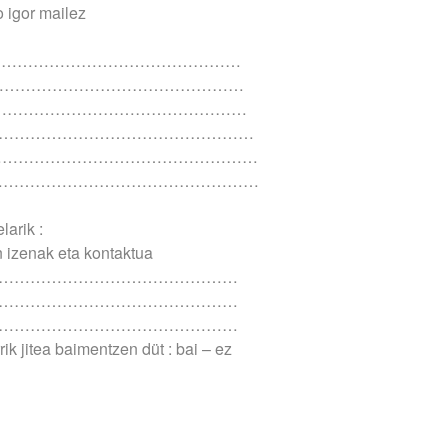
 igor mailez
……………………………………………………
………………………………………………
………………………………………………
……………………………………………………
l :…………………………………………………
l : ………………………………………………
arik :
 izenak eta kontaktua
………………………………………
………………………………………
………………………………………
ik jitea baimentzen düt : bai – ez