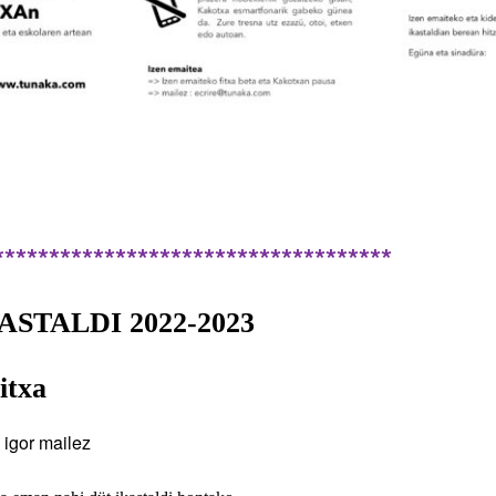
************************************
ASTALDI
2022-2023
itxa
igor mailez