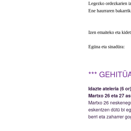
Legezko ordezkarien i
Ene haurraren bakarrik
Izen emaiteko eta kidet
Egüna eta sinadüra
:
*** GEHITÜA
Idazte ateleria (6 or
Martxo 26 eta 27 a
Martxo 26 neskenegü
eskentzen dütü bi eg
berri eta zaharrer g