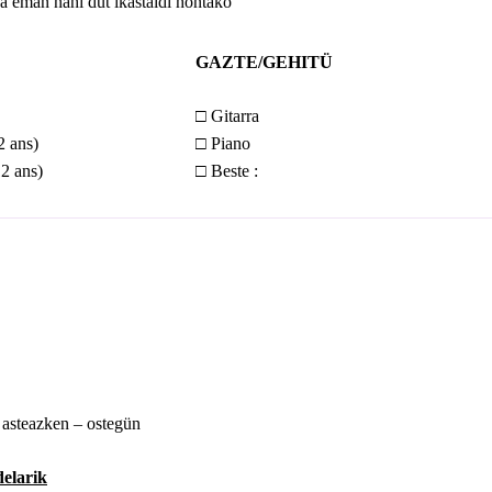
a eman nahi düt ikastaldi hontako
GAZTE/GEHITÜ
□
Gitarra
2 ans)
□
Piano
12 ans)
□
Beste :
–
asteazken
–
ostegün
elarik