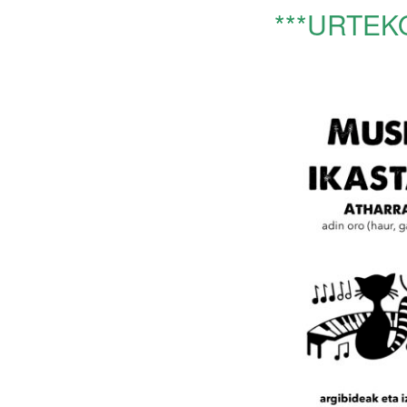
***URTEK