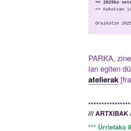
=> 2025ko s
et
=> Kakotxan i
Oraikotze 
202
PARKA, zine
lan egiten d
[
fr
atelierak
****************
/// ARTXIBAK /
*** Ürrietako i