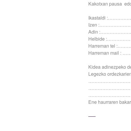
Kakotxan pausa edo
Ikastaldi :
Izen :…………
Adin :…………
Helbide :…
Harreman te
Harreman mai
Kidea adinezpeko del
Legezko ordezkarien
………………………
………………………
………………………
Ene haurraren bakarr
—–