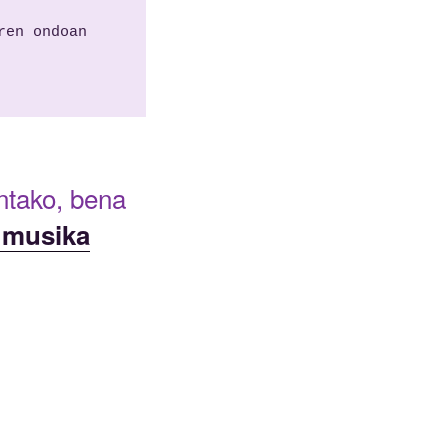
ren ondoan
ntako, bena
 musika