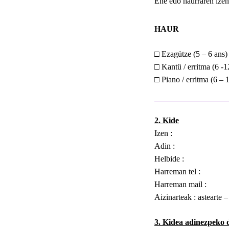
Ene edo haurraren izen
HAUR
□
Ezagütze (5 – 6 ans)
□
Kantü / erritma (6 -1
□
Piano / erritma (6 – 
2.
Kide
Izen
:
Adin
:
Helbide
:
Harreman
tel
:
Harreman
mail
:
Aizinarteak
:
astearte
3.
Kidea adinezpeko d