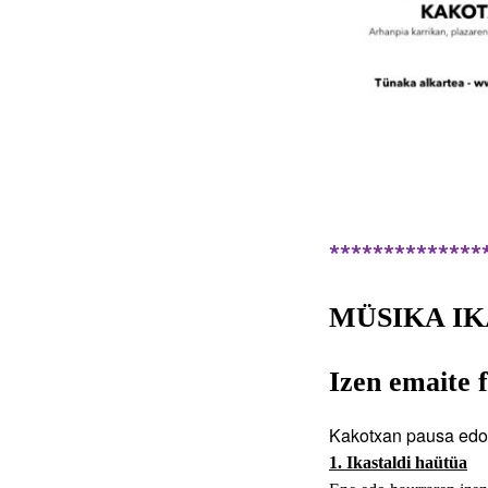
**************
MÜSIKA IK
Izen emaite f
Kakotxan pausa edo 
1. I
kastaldi haütüa