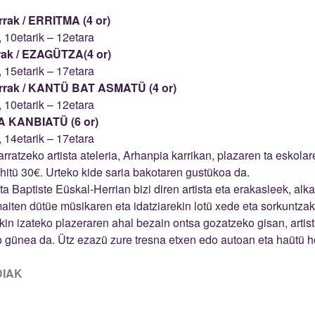
rrak /
ERRITMA (4 or)
, 10etarik – 12etara
rak /
EZAGÜTZA(4 or)
, 15etarik – 17etara
rrak /
KANTÜ BAT ASMATÜ (4 or)
, 10etarik – 12etara
 KANBIATÜ (6 or)
, 14etarik – 17etara
arratzeko artista ateleria, Arhanpia karrikan, plazaren ta eskolar
hitü 30€. Urteko kide saria bakotaren gustükoa da.
ta Baptiste Eüskal-Herrian bizi diren artista eta erakasleek, alka
aiten dütüe müsikaren eta idatziarekin lotü xede eta sorkuntzak
kin izateko plazeraren ahal bezain ontsa gozatzeko gisan, artist
 günea da. Ütz ezazü zure tresna etxen edo autoan eta haütü h
DIAK