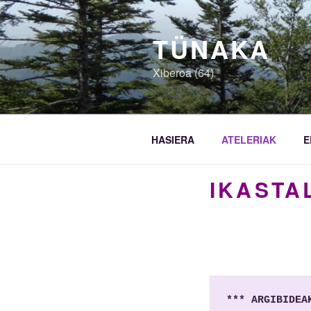
Joan
edukira
TÜNAKA
Xiberoa (64)
HASIERA
ATELERIAK
E
IKASTA
*** ARGIBIDEA